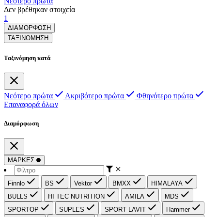
Νεότερο πρώτα
Δεν βρέθηκαν στοιχεία
1
ΔΙΑΜΟΡΦΩΣΗ
ΤΑΞΙΝΟΜΗΣΗ
Ταξινόμηση κατά
Νεότερο πρώτα
Ακριβότερο πρώτα
Φθηνότερο πρώτα
Επαναφορά όλων
Διαμόρφωση
ΜΑΡΚΕΣ
Finnlo
BS
Vektor
BMXX
HIMALAYA
BULLS
HI TEC NUTRITION
AMILA
MDS
SPORTOP
SUPLES
SPORT LAVIT
Hammer