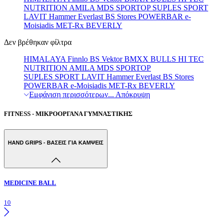
NUTRITION
AMILA
MDS
SPORTOP
SUPLES
SPORT
LAVIT
Hammer
Everlast
BS Stores
POWERBAR
e-
Moisiadis
MET-Rx
BEVERLY
Δεν βρέθηκαν φίλτρα
HIMALAYA
Finnlo
BS
Vektor
BMXX
BULLS
HI TEC
NUTRITION
AMILA
MDS
SPORTOP
SUPLES
SPORT LAVIT
Hammer
Everlast
BS Stores
POWERBAR
e-Moisiadis
MET-Rx
BEVERLY
Εμφάνιση περισσότερων...
Απόκρυψη
FITNESS - ΜΙΚΡΟΟΡΓΑΝΑ ΓΥΜΝΑΣΤΙΚΗΣ
HAND GRIPS - ΒΑΣΕΙΣ ΓΙΑ ΚΑΜΨΕΙΣ
MEDICINE BALL
10