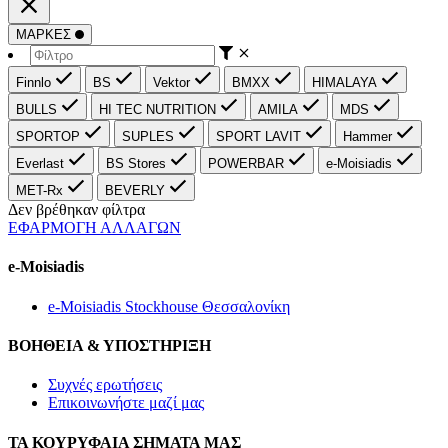
ΜΑΡΚΕΣ
Finnlo
BS
Vektor
BMXX
HIMALAYA
BULLS
HI TEC NUTRITION
AMILA
MDS
SPORTOP
SUPLES
SPORT LAVIT
Hammer
Everlast
BS Stores
POWERBAR
e-Moisiadis
MET-Rx
BEVERLY
Δεν βρέθηκαν φίλτρα
ΕΦΑΡΜΟΓΗ ΑΛΛΑΓΩΝ
e-Moisiadis
e-Moisiadis Stockhouse Θεσσαλονίκη
ΒΟΗΘΕΙΑ & ΥΠΟΣΤΗΡΙΞΗ
Συχνές ερωτήσεις
Επικοινωνήστε μαζί μας
ΤΑ ΚΟΥΡΥΦΑΙΑ ΣΗΜΑΤΑ ΜΑΣ