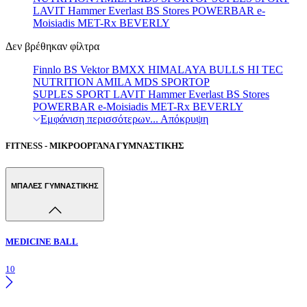
LAVIT
Hammer
Everlast
BS Stores
POWERBAR
e-
Moisiadis
MET-Rx
BEVERLY
Δεν βρέθηκαν φίλτρα
Finnlo
BS
Vektor
BMXX
HIMALAYA
BULLS
HI TEC
NUTRITION
AMILA
MDS
SPORTOP
SUPLES
SPORT LAVIT
Hammer
Everlast
BS Stores
POWERBAR
e-Moisiadis
MET-Rx
BEVERLY
Εμφάνιση περισσότερων...
Απόκρυψη
FITNESS - ΜΙΚΡΟΟΡΓΑΝΑ ΓΥΜΝΑΣΤΙΚΗΣ
ΜΠΑΛΕΣ ΓΥΜΝΑΣΤΙΚΗΣ
MEDICINE BALL
10