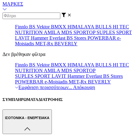
ΜΑΡΚΕΣ
Finnlo
BS
Vektor
BMXX
HIMALAYA
BULLS
HI TEC
NUTRITION
AMILA
MDS
SPORTOP
SUPLES
SPORT
LAVIT
Hammer
Everlast
BS Stores
POWERBAR
e-
Moisiadis
MET-Rx
BEVERLY
Δεν βρέθηκαν φίλτρα
Finnlo
BS
Vektor
BMXX
HIMALAYA
BULLS
HI TEC
NUTRITION
AMILA
MDS
SPORTOP
SUPLES
SPORT LAVIT
Hammer
Everlast
BS Stores
POWERBAR
e-Moisiadis
MET-Rx
BEVERLY
Εμφάνιση περισσότερων...
Απόκρυψη
ΣΥΜΠΛΗΡΩΜΑΤΑ ΔΙΑΤΡΟΦΗΣ
ΙΣΟΤΟΝΙΚΑ - ΕΝΕΡΓΕΙΑΚΑ