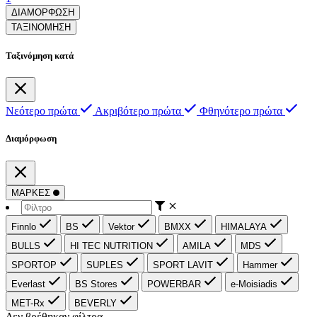
ΔΙΑΜΟΡΦΩΣΗ
ΤΑΞΙΝΟΜΗΣΗ
Ταξινόμηση κατά
Νεότερο πρώτα
Ακριβότερο πρώτα
Φθηνότερο πρώτα
Διαμόρφωση
ΜΑΡΚΕΣ
Finnlo
BS
Vektor
BMXX
HIMALAYA
BULLS
HI TEC NUTRITION
AMILA
MDS
SPORTOP
SUPLES
SPORT LAVIT
Hammer
Everlast
BS Stores
POWERBAR
e-Moisiadis
MET-Rx
BEVERLY
Δεν βρέθηκαν φίλτρα