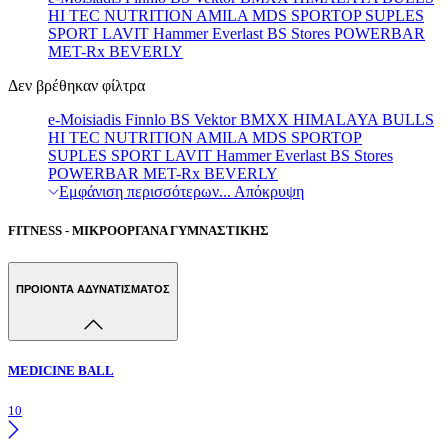
HI TEC NUTRITION
AMILA
MDS
SPORTOP
SUPLES
SPORT LAVIT
Hammer
Everlast
BS Stores
POWERBAR
MET-Rx
BEVERLY
Δεν βρέθηκαν φίλτρα
e-Moisiadis
Finnlo
BS
Vektor
BMXX
HIMALAYA
BULLS
HI TEC NUTRITION
AMILA
MDS
SPORTOP
SUPLES
SPORT LAVIT
Hammer
Everlast
BS Stores
POWERBAR
MET-Rx
BEVERLY
Εμφάνιση περισσότερων...
Απόκρυψη
FITNESS - ΜΙΚΡΟΟΡΓΑΝΑ ΓΥΜΝΑΣΤΙΚΗΣ
ΠΡΟΙΟΝΤΑ ΑΔΥΝΑΤΙΣΜΑΤΟΣ
MEDICINE BALL
10