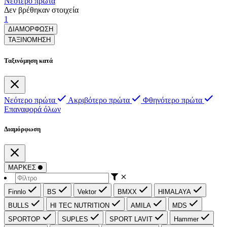
Νεότερο πρώτα
Δεν βρέθηκαν στοιχεία
1
ΔΙΑΜΟΡΦΩΣΗ
ΤΑΞΙΝΟΜΗΣΗ
Ταξινόμηση κατά
Νεότερο πρώτα
Ακριβότερο πρώτα
Φθηνότερο πρώτα
Επαναφορά όλων
Διαμόρφωση
ΜΑΡΚΕΣ
Finnlo
BS
Vektor
BMXX
HIMALAYA
BULLS
HI TEC NUTRITION
AMILA
MDS
SPORTOP
SUPLES
SPORT LAVIT
Hammer